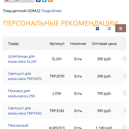
Плед детский ODM22
Подробнее
ПЕРСОНАЛЬНЫЕ РЕКОМЕНДАЦИИ
Товар
Артикул
Наличие
Оптовая цена
Шлепанцы для
-
SL241
Есть
395 руб.
мальчика SL241
Свитшот для
-
TRP2070
Есть
296 руб.
мальчика TRP2070
Пижама для
-
J-259
Есть
795 руб.
мальчика J-259
Свитшот для
-
TRP3182
Есть
395 руб.
мальчика TRP3182
Пижамный
-
KUPV323
Есть
1 190 руб.