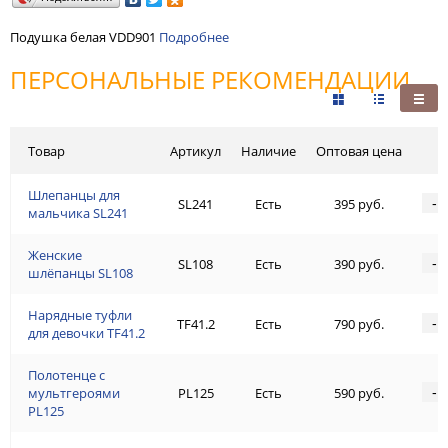
Подушка белая VDD901
Подробнее
ПЕРСОНАЛЬНЫЕ РЕКОМЕНДАЦИИ
Товар
Артикул
Наличие
Оптовая цена
Шлепанцы для
-
SL241
Есть
395 руб.
мальчика SL241
Женские
-
SL108
Есть
390 руб.
шлёпанцы SL108
Нарядные туфли
-
TF41.2
Есть
790 руб.
для девочки TF41.2
Полотенце с
-
мультгероями
PL125
Есть
590 руб.
PL125