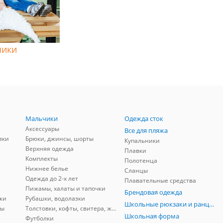
чики
Мальчики
Одежда сток
Аксессуары
Все для пляжа
зки
Брюки, джинсы, шорты
Купальники
Верхняя одежда
Плавки
Комплекты
Полотенца
Нижнее белье
Сланцы
Одежда до 2-х лет
Плавательные средства
Пижамы, халаты и тапочки
Брендовая одежда
ки
Рубашки, водолазки
Школьные рюкзаки и ранцы, мешки для обуви
ны
Толстовки, кофты, свитера, жилеты
Школьная форма
Футболки