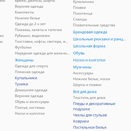
зки
Брюки, джинсы, шорты
Купальники
Верхняя одежда
Плавки
Комплекты
Полотенца
Нижнее белье
Сланцы
Одежда до 2-х лет
Плавательные средства
Пижамы, халаты и тапочки
Брендовая одежда
ки
Рубашки, водолазки
Школьные рюкзаки и ранцы, мешки для обуви
ны
Толстовки, кофты, свитера, жилеты
Школьная форма
Футболки
Обувь
Нарядная одежда для мальчиков
Женщины
Носки и колготки
Одежда для спорта
Мужчины
Пляжная одежда
Аксессуары
Купальники
Нижнее белье, носки
Туники
Шорты и плавки
Домашняя одежда
Всё для дома
Верхняя одежда
Текстиль для дома
Обувь и аксессуары
Пледы и декоративные
Платья, костюмы
подушки
Носки и колготки
Чехлы для стульев
Коврики
Постельное белье