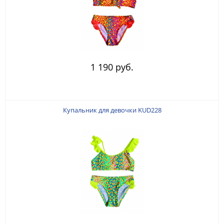
1 190 руб.
Купальник для девочки KUD228