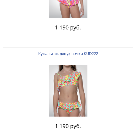
1 190 руб.
Купальник для девочки KUD222
1 190 руб.