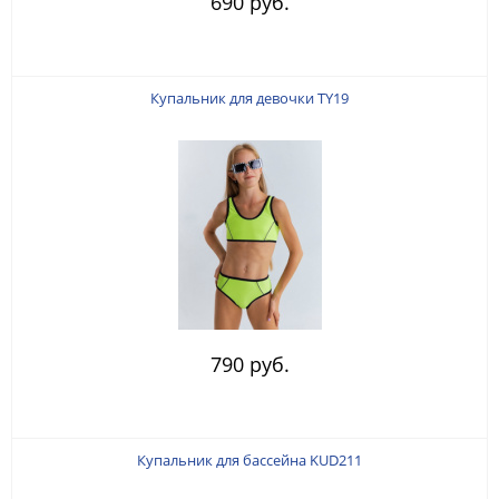
690 руб.
Купальник для девочки TY19
790 руб.
Купальник для бассейна KUD211