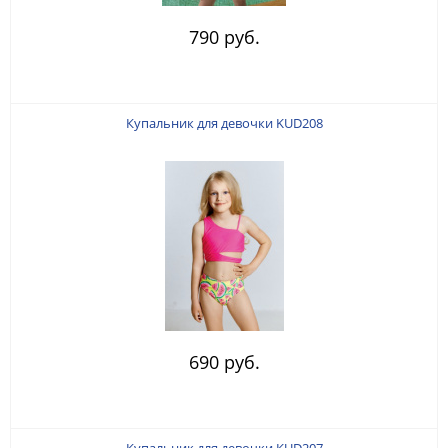
790 руб.
Купальник для девочки KUD208
690 руб.