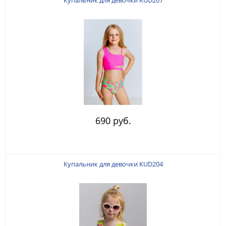
Купальник для девочки KUD207
690 руб.
Купальник для девочки KUD204