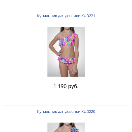
Купальник для девочки KUD221
1 190 руб.
Купальник для девочки KUD220