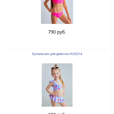
790 руб.
Купальник для девочки KUD214