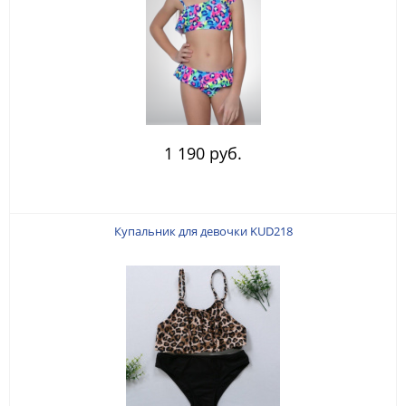
1 190 руб.
Купальник для девочки KUD218