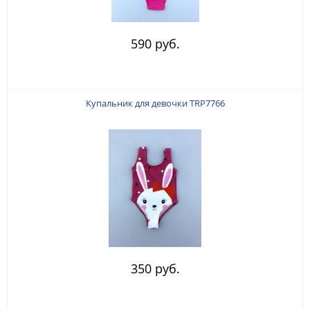
590 руб.
Купальник для девочки TRP7766
350 руб.