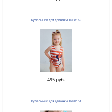
Купальник для девочки TRP8162
495 руб.
Купальник для девочки TRP8161