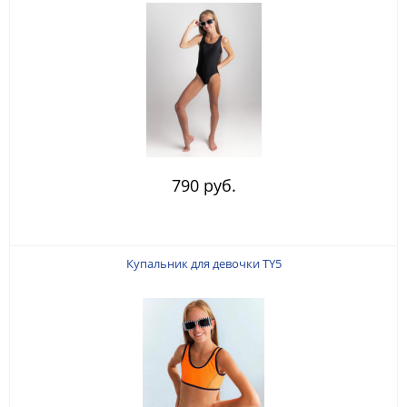
790 руб.
Купальник для девочки TY5