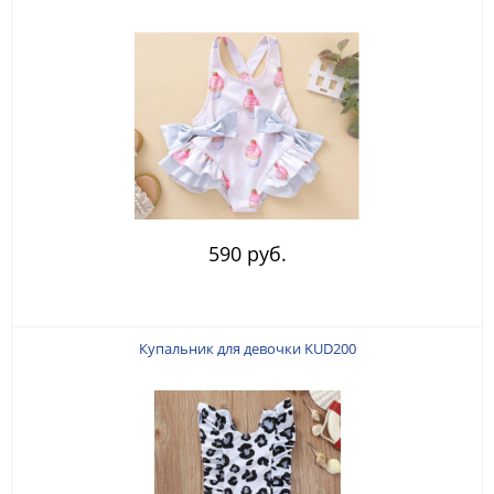
590 руб.
Купальник для девочки KUD200