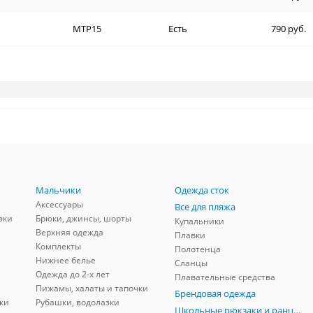
MTP15
Есть
790 руб.
Мальчики
Одежда сток
Аксессуары
Все для пляжа
зки
Брюки, джинсы, шорты
Купальники
Верхняя одежда
Плавки
Комплекты
Полотенца
Нижнее белье
Сланцы
Одежда до 2-х лет
Плавательные средства
Пижамы, халаты и тапочки
Брендовая одежда
ки
Рубашки, водолазки
Школьные рюкзаки и ранцы, мешки для обуви