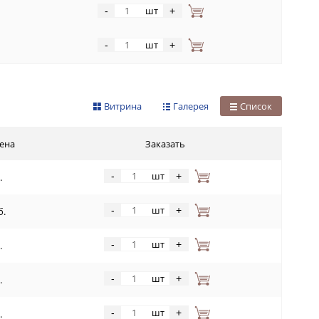
шт
-
+
шт
-
+
Витрина
Галерея
Список
ена
Заказать
шт
-
+
.
шт
-
+
б.
шт
-
+
.
шт
-
+
.
шт
-
+
.