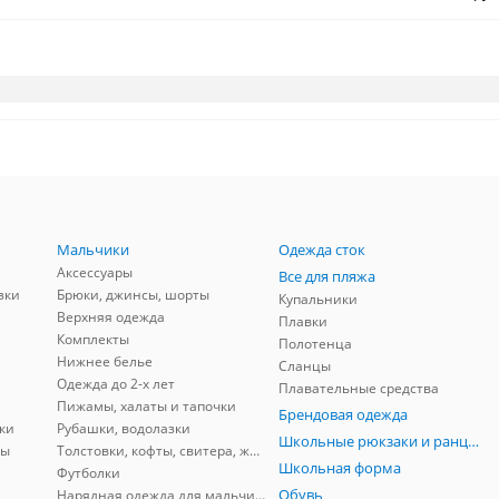
Мальчики
Одежда сток
Аксессуары
Все для пляжа
зки
Брюки, джинсы, шорты
Купальники
Верхняя одежда
Плавки
Комплекты
Полотенца
Нижнее белье
Сланцы
Одежда до 2-х лет
Плавательные средства
Пижамы, халаты и тапочки
Брендовая одежда
ки
Рубашки, водолазки
Школьные рюкзаки и ранцы, мешки для обуви
ны
Толстовки, кофты, свитера, жилеты
Школьная форма
Футболки
Обувь
Нарядная одежда для мальчиков