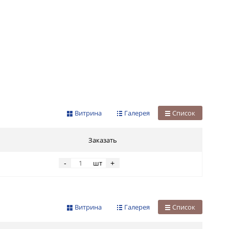
Витрина
Галерея
Список
Заказать
шт
-
+
Витрина
Галерея
Список