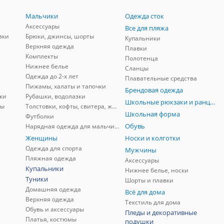
Мальчики
Одежда сток
Аксессуары
Все для пляжа
зки
Брюки, джинсы, шорты
Купальники
Верхняя одежда
Плавки
Комплекты
Полотенца
Нижнее белье
Сланцы
Одежда до 2-х лет
Плавательные средства
Пижамы, халаты и тапочки
Брендовая одежда
ки
Рубашки, водолазки
Школьные рюкзаки и ранцы, мешки для обуви
ны
Толстовки, кофты, свитера, жилеты
Школьная форма
Футболки
Обувь
Нарядная одежда для мальчиков
Женщины
Носки и колготки
Одежда для спорта
Мужчины
Пляжная одежда
Аксессуары
Купальники
Нижнее белье, носки
Туники
Шорты и плавки
Домашняя одежда
Всё для дома
Верхняя одежда
Текстиль для дома
Обувь и аксессуары
Пледы и декоративные
Платья, костюмы
подушки