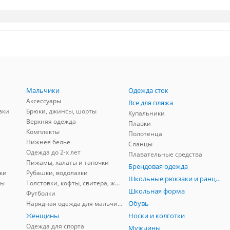
Мальчики
Одежда сток
Аксессуары
Все для пляжа
зки
Брюки, джинсы, шорты
Купальники
Верхняя одежда
Плавки
Комплекты
Полотенца
Нижнее белье
Сланцы
Одежда до 2-х лет
Плавательные средства
Пижамы, халаты и тапочки
Брендовая одежда
ки
Рубашки, водолазки
Школьные рюкзаки и ранцы, мешки для обуви
ны
Толстовки, кофты, свитера, жилеты
Школьная форма
Футболки
Обувь
Нарядная одежда для мальчиков
Женщины
Носки и колготки
Одежда для спорта
Мужчины