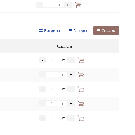
шт
-
+
Витрина
Галерея
Список
Заказать
шт
-
+
шт
-
+
шт
-
+
шт
-
+
шт
-
+