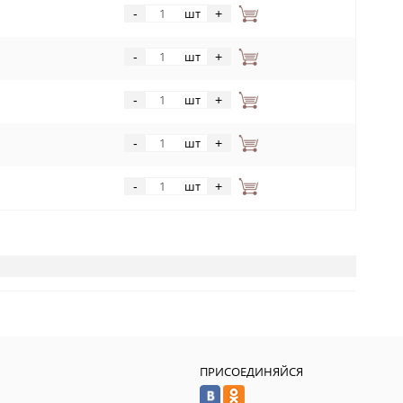
шт
-
+
шт
-
+
шт
-
+
шт
-
+
шт
-
+
ПРИСОЕДИНЯЙСЯ