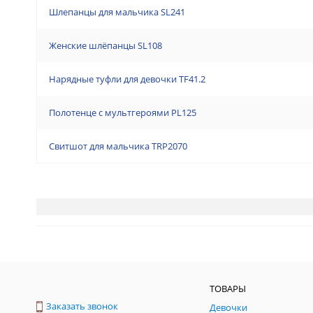
Шлепанцы для мальчика SL241
Женские шлёпанцы SL108
Нарядные туфли для девочки TF41.2
Полотенце с мультгероями PL125
Свитшот для мальчика TRP2070
ТОВАРЫ
Заказать звонок
Девочки