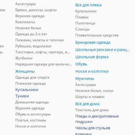
Аксессуары
Все для пляжа
зки
Брюки, джинсы, шорты
Купальники
Верхняя одежда
Плавки
Комплекты
Полотенца
Нижнее белье
Сланцы
Одежда до 2-х лет
Плавательные средства
Пижамы, халаты и тапочки
Брендовая одежда
ки
Рубашки, водолазки
Школьные рюкзаки и ранцы, мешки для обуви
ны
Толстовки, кофты, свитера, жилеты
Школьная форма
Футболки
Обувь
Нарядная одежда для мальчиков
Женщины
Носки и колготки
Одежда для спорта
Мужчины
Пляжная одежда
Аксессуары
Купальники
Нижнее белье, носки
Туники
Шорты и плавки
Домашняя одежда
Всё для дома
Верхняя одежда
Текстиль для дома
Обувь и аксессуары
Пледы и декоративные
Платья, костюмы
подушки
Носки и колготки
Чехлы для стульев
Коврики