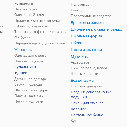
Комплекты
Полотенца
Нижнее белье
Сланцы
Одежда до 2-х лет
Плавательные средства
Пижамы, халаты и тапочки
Брендовая одежда
ки
Рубашки, водолазки
Школьные рюкзаки и ранцы, мешки для обуви
ны
Толстовки, кофты, свитера, жилеты
Школьная форма
Футболки
Обувь
Нарядная одежда для мальчиков
Женщины
Носки и колготки
Одежда для спорта
Мужчины
Пляжная одежда
Аксессуары
Купальники
Нижнее белье, носки
Туники
Шорты и плавки
Домашняя одежда
Всё для дома
Верхняя одежда
Текстиль для дома
Обувь и аксессуары
Пледы и декоративные
Платья, костюмы
подушки
Носки и колготки
Чехлы для стульев
Коврики
Постельное белье
Кухня