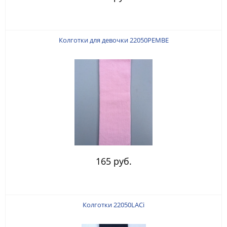
Колготки для девочки 22050PEMBE
165 руб.
Колготки 22050LACi