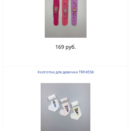
169 руб.
Колготки для девочки TRP4558