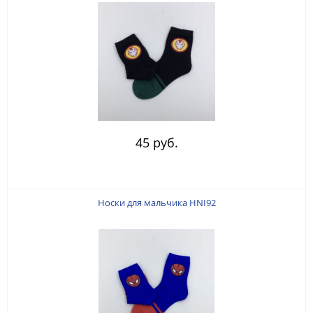
45 руб.
Носки для мальчика HNI92