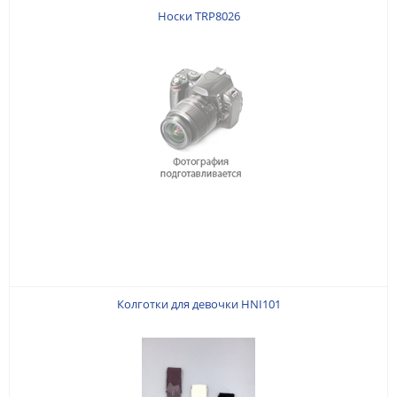
Носки TRP8026
Колготки для девочки HNI101