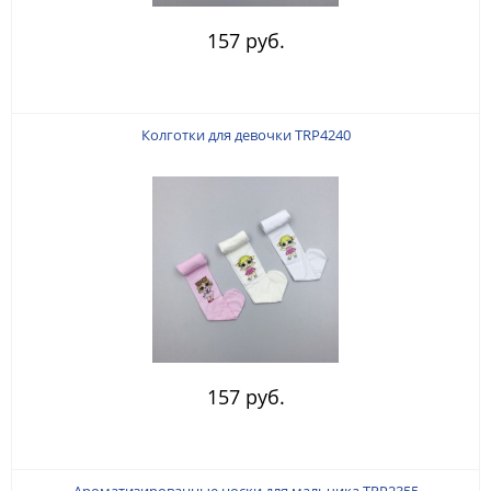
157 руб.
Колготки для девочки TRP4240
157 руб.