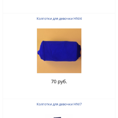
Колготки для девочки HNI4
70 руб.
Колготки для девочки HNI7