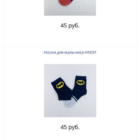
45 руб.
Носки для мальчика HNI91
45 руб.