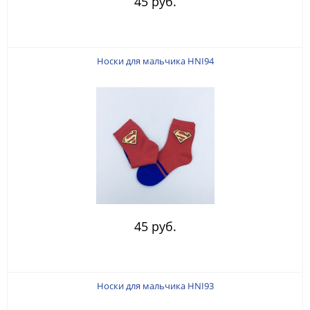
45 руб.
Носки для мальчика HNI94
45 руб.
Носки для мальчика HNI93