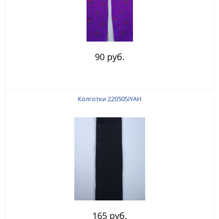
90 руб.
Колготки 22050SiYAH
165 руб.