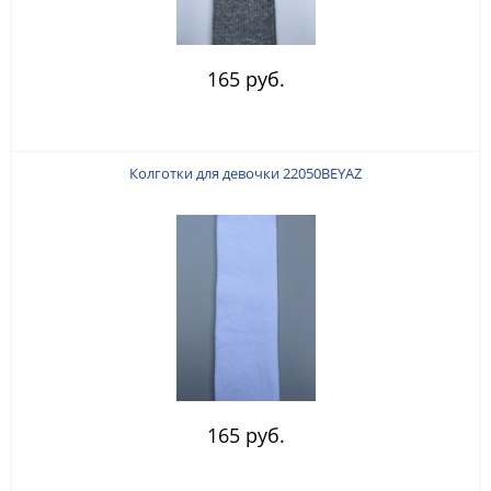
165 руб.
Колготки для девочки 22050BEYAZ
165 руб.