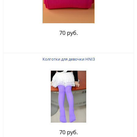
70 руб.
Колготки для девочки HNI3
70 руб.