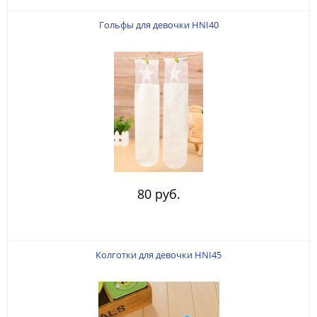
Гольфы для девочки HNI40
80 руб.
Колготки для девочки HNI45