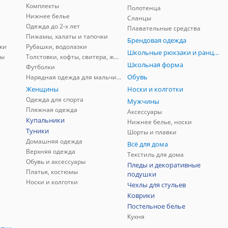
Комплекты
Полотенца
Нижнее белье
Сланцы
Одежда до 2-х лет
Плавательные средства
Пижамы, халаты и тапочки
Брендовая одежда
ки
Рубашки, водолазки
Школьные рюкзаки и ранцы, мешки для обуви
ны
Толстовки, кофты, свитера, жилеты
Школьная форма
Футболки
Обувь
Нарядная одежда для мальчиков
Женщины
Носки и колготки
Одежда для спорта
Мужчины
Пляжная одежда
Аксессуары
Купальники
Нижнее белье, носки
Туники
Шорты и плавки
Домашняя одежда
Всё для дома
Верхняя одежда
Текстиль для дома
Обувь и аксессуары
Пледы и декоративные
Платья, костюмы
подушки
Носки и колготки
Чехлы для стульев
Коврики
Постельное белье
Кухня