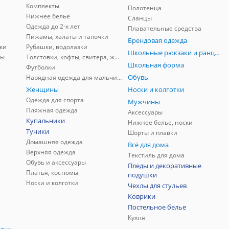
Комплекты
Полотенца
Нижнее белье
Сланцы
Одежда до 2-х лет
Плавательные средства
Пижамы, халаты и тапочки
Брендовая одежда
ки
Рубашки, водолазки
Школьные рюкзаки и ранцы, мешки для обуви
ны
Толстовки, кофты, свитера, жилеты
Школьная форма
Футболки
Обувь
Нарядная одежда для мальчиков
Женщины
Носки и колготки
Одежда для спорта
Мужчины
Пляжная одежда
Аксессуары
Купальники
Нижнее белье, носки
Туники
Шорты и плавки
Домашняя одежда
Всё для дома
Верхняя одежда
Текстиль для дома
Обувь и аксессуары
Пледы и декоративные
Платья, костюмы
подушки
Носки и колготки
Чехлы для стульев
Коврики
Постельное белье
Кухня